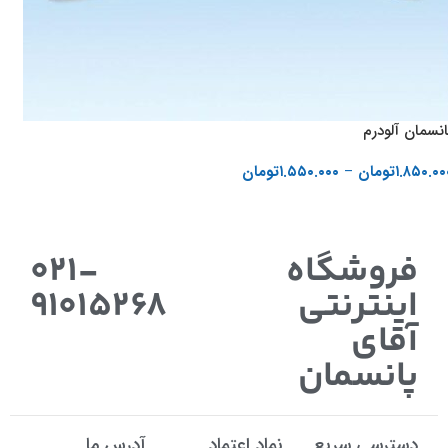
انسمان آلودرم
۱.۸۵۰.۰۰
تومان
–
۱.۵۵۰.۰۰۰
تومان
انتخاب گزینه ها
فروشگاه
021-
اینترنتی
91015268
آقای
پانسمان
دسترسی سریع
نماد اعتماد
آدرس ما