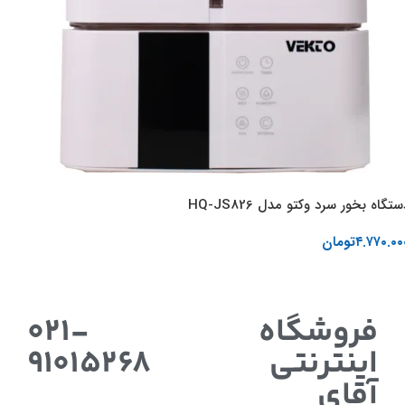
ستگاه بخور سرد وکتو مدل HQ-JS826
۴.۷۷۰.۰۰
تومان
اطلاعات بیشتر
فروشگاه
021-
اینترنتی
91015268
آقای