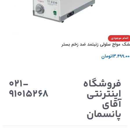
اتمام موجودی
شک مواج سلولی زنیتمد ضد زخم بستر
۱۳.۴۹۹.۰۰
تومان
اطلاعات بیشتر
فروشگاه
021-
اینترنتی
91015268
آقای
پانسمان