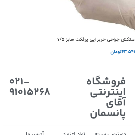
ستکش جراحی حریر اپی پرفکت سایز 7/5
۴۳.۵۴
تومان
افزودن به سبد خرید
فروشگاه
021-
اینترنتی
91015268
آقای
پانسمان
دسترسی سریع
نماد اعتماد
آدرس ما