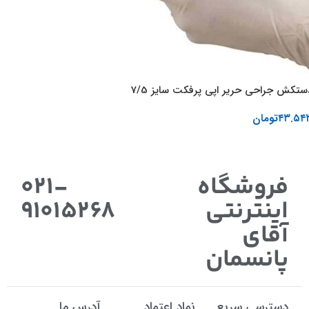
ستکش جراحی حریر اپی پرفکت سایز 7/5
۴۳.۵۴
تومان
افزودن به سبد خرید
فروشگاه
021-
اینترنتی
91015268
آقای
پانسمان
دسترسی سریع
نماد اعتماد
آدرس ما