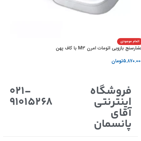
اتمام موجودی
ارسنج بازویی اتومات امرن M3 با کاف پهن
۵.۸۷۰.۰۰
تومان
اطلاعات بیشتر
فروشگاه
021-
اینترنتی
91015268
آقای
پانسمان