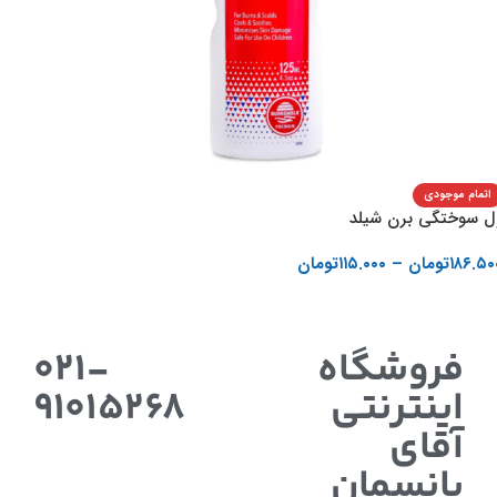
اتمام موجودی
ل سوختگی برن شیلد
۱۸۶.۵۰
تومان
–
۱۱۵.۰۰۰
تومان
انتخاب گزینه ها
فروشگاه
021-
اینترنتی
91015268
آقای
پانسمان