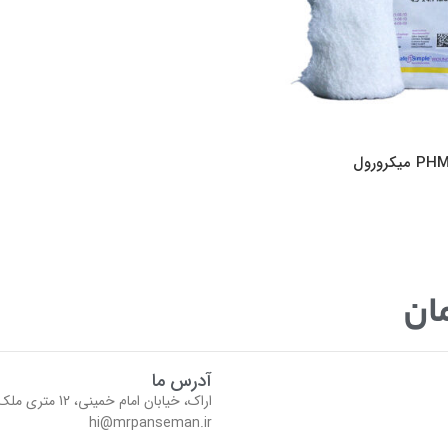
ان
آدرس ما
اراک، خیابان امام خمینی، 12 متری ملک (جمال الدین اسد آبادی) مجتمع نگین طبقه منفی 1
hi@mrpanseman.ir