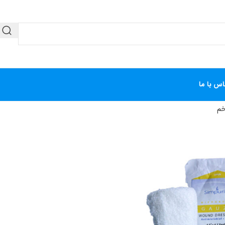
اس با ما
خم