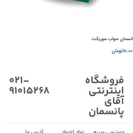
انسمان سواب سوربکت
۱۱۰.۰۰
تومان
اطلاعات بیشتر
فروشگاه
021-
اینترنتی
91015268
آقای
پانسمان
دسترسی سریع
نماد اعتماد
آدرس ما