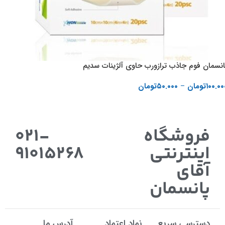
انسمان فوم جاذب ترازورب حاوی آلژینات سدیم
۱۰۰.۰۰
تومان
–
۵۰.۰۰۰
تومان
انتخاب گزینه ها
فروشگاه
021-
اینترنتی
91015268
آقای
پانسمان
دسترسی سریع
نماد اعتماد
آدرس ما