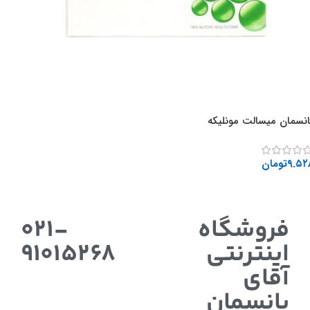
انسمان میسالت مونلیکه
۹.۵۲
تومان
افزودن به سبد خرید
فروشگاه
021-
اینترنتی
91015268
آقای
پانسمان