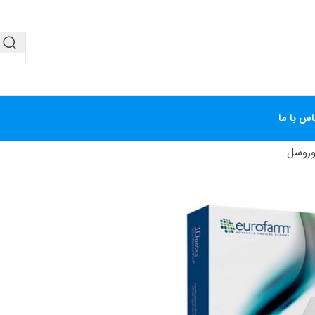
اس با ما
وروسل