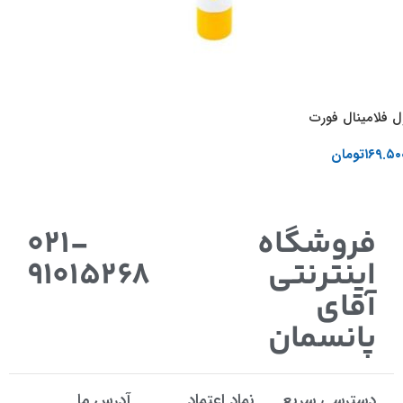
ل فلامینال فورت
۱۶۹.۵۰
تومان
اطلاعات بیشتر
فروشگاه
021-
اینترنتی
91015268
آقای
پانسمان
دسترسی سریع
نماد اعتماد
آدرس ما