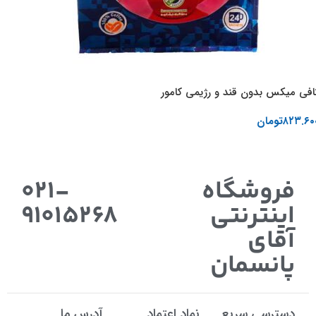
افی میکس بدون قند و رژیمی کامور
۸۲۳.۶۰
تومان
افزودن به سبد خرید
فروشگاه
021-
اینترنتی
91015268
آقای
پانسمان
دسترسی سریع
نماد اعتماد
آدرس ما