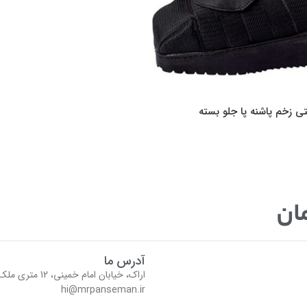
ی زخم پاشنه پا جلو بسته
ان
آدرس ما
اراک، خیابان امام خمینی، 12 متری ملک (جمال الدین اسد آبادی) مجتمع نگین طبقه منفی 1
hi@mrpanseman.ir