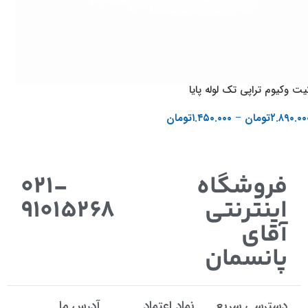
یت وکیوم تراپی تک لوله پایا
۲.۸۹۰.۰۰
تومان
–
۱.۴۵۰.۰۰۰
تومان
انتخاب گزینه ها
فروشگاه
021-
اینترنتی
91015268
آقای
پانسمان
دسترسی سریع
نماد اعتماد
آدرس ما