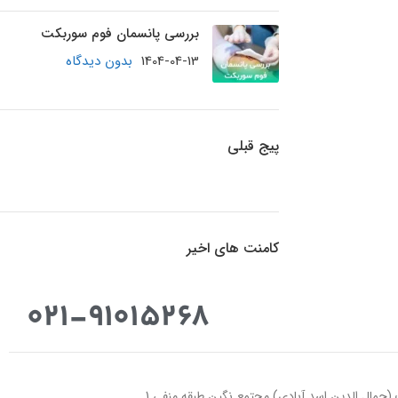
بررسی پانسمان فوم سوربکت
1404-04-13
بدون دیدگاه
پیج قبلی
کامنت های اخیر
021-91015268