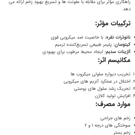
راهکاری مؤثر برای مقابله با عفونت ها و تسریع بهبود زخم ارائه می
دهد.
ترکیبات مؤثر:
نانوذرات نقره:
با خاصیت ضد میکروبی قوی
کیتوسان:
پلیمر طبیعی تسریع‌کننده ترمیم
آلژینات سدیم:
ایجاد محیط مرطوب برای بهبودی
مکانیسم اثر:
تخریب دیواره سلولی میکروب ها
اختلال در عملکرد آنزیم های میکروبی
تحریک رشد سلول های پوستی
افزایش تولید کلاژن
موارد مصرف:
زخم های جراحی
سوختگی های درجه 1 و 2
زخم بستر