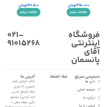
۳۵۰.۰۰۰
تومان
۱۶۹.۵۰۰
تومان
اطلاعات بیشتر
اطلاعات بیشتر
فروشگاه
021-
اینترنتی
91015268
آقای
پانسمان
دسترسی سریع
نماد اعتماد
آدرس ما
دارو ها
اراک، خیابان امام
خمینی، 12 متری
صفحه اصلی
ملک (جمال الدین
اسد آبادی) مجتمع
درباره ما
نگین طبقه منفی 1
تماس با ما